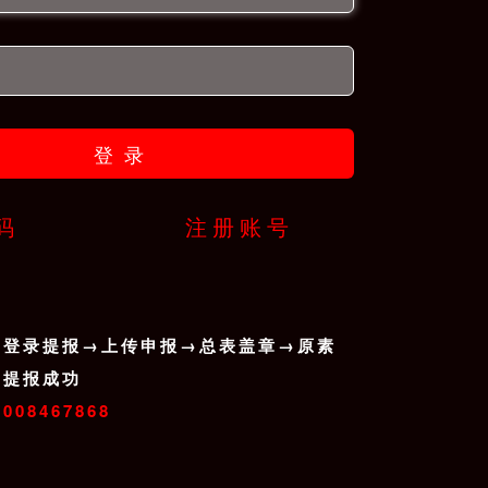
登录
码
注册账号
→登录提报→上传申报→总表盖章→原素
→提报成功
008467868